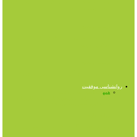
چه رابطه ای بین افسردگی نوجوانان و شبکه
های اجتماعی وجود…
پرسش و پاسخ
چگونه به تصمیم هایی که در آغاز سال جدید
میگیریم، پایبند…
پرسش و پاسخ
چگونه حس کارآیی را خود تقویت کنیم؟
روانشناسی موفقیت
همه
اتیکت
اصول مذاکره
تست
روانشناسی
توانمندسازی
خودشناسی
روابط کاری
زبان
بدن
مشاوره تحصیلی
مصاحبه شغلی
روابط کاری
چه افرادی هرگز در کار خود موفق نمی شوند؟