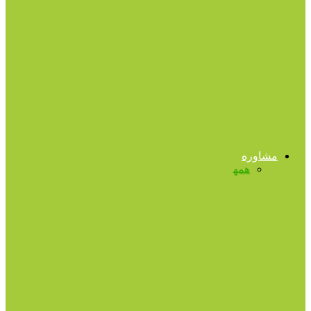
کنترل هیجانات
تمرکز ؛ گمشده فضای دیجیتال
ارتباط موثر
چگونه به نحو صحیح انتقاد کنیم؟
مشاوره
همه
بیماری های روانی
پرسش و پاسخ
روانشناسی
بلوغ
سالمندی
فرزند پروری
فرزند خواندگی
فرزندآوری
مدیریت
جدایی (طلاق)
مشاوره پیش از ازدواج
مشاوره زناشویی
پرسش و پاسخ
چگونه افراد خودشیفته را شناسایی کنیم؟
پرسش و پاسخ