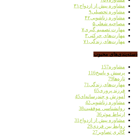
مشاوره پیش از ازدواج
۳۱
مشاوره تحصیلی
۹
مشاوره زناشویی
۴۲
مصاحبه شغلی
۵
مهارت تصمیم گیری
۷
مهارت‌های حرکتی
۳
مهارت‌های زندگی
۷۱
دسته‌بندی‌های محبوب
مشاوره
157
پرسش و پاسخ
116
تازه‌ها
79
مهارت‌های زندگی
71
فرزند پروری
65
آموزش و چندرسانه‌ای
45
مشاوره زناشویی
42
روانشناسی موفقیت
38
ارتباط موثر
36
مشاوره پیش از ازدواج
31
روابط بین فردی
29
گالری تصاویر
27