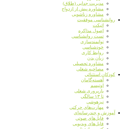
مدیریت جدایی (طلاق)
مشاوره پیش از ازدواج
مشاوره زناشویی
روانشناسی موفقیت
اتیکت
اصول مذاکره
تست روانشناسی
توانمندسازی
خودشناسی
روابط کاری
زبان بدن
مشاوره تحصیلی
مصاحبه شغلی
کودکان استثنائی
آهسته‌گامان
اوتیسم
بازپروری شغلی
تا ۱۳ سالگی
تیزهوشی
مهارت‌های حرکتی
آموزش و چندرسانه‌ای
فایل‌های صوتی
فایل‌های ویدیویی