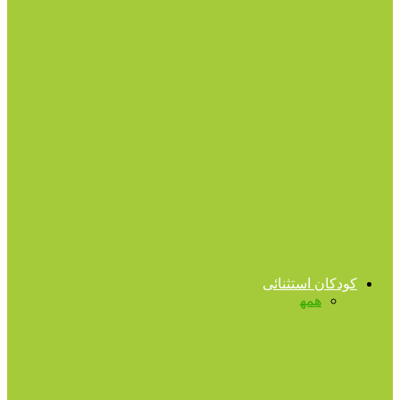
روابط کاری
استرس کاری به اندازه سیگار کشیدن مرگبار
است
روابط کاری
ژاپنی‌ها حتی در خواب هم کار می کنند!
توانمندسازی
چگونه عادت خرج کردنمان را اصلاح کنیم؟
کودکان استثنائی
همه
آهسته‌گامان
اوتیسم
بازپروری شغلی
تا ۱۳
سالگی
تیزهوشی
مهارت‌های حرکتی
اوتیسم
دوستی کودک اوتیستیک با یک سگ