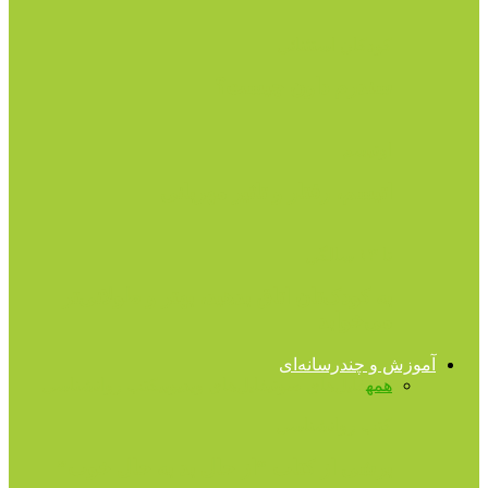
کودکان استثنائی
سندرم داون چیست؟
اوتیسم
اتیسم، رفتار و تاثیر مهربانی
تا ۱۳ سالگی
به کودک‌تان اتاق بدهید، بهتر و طولانی‌تر
می‌خوابد
آموزش و چندرسانه‌ای
همه
فایل‌های صوتی
فایل‌های ویدیویی
کتب روانشناسی
کتب روانشناسی
برشى از کتاب “از حال بد به حال خوب”