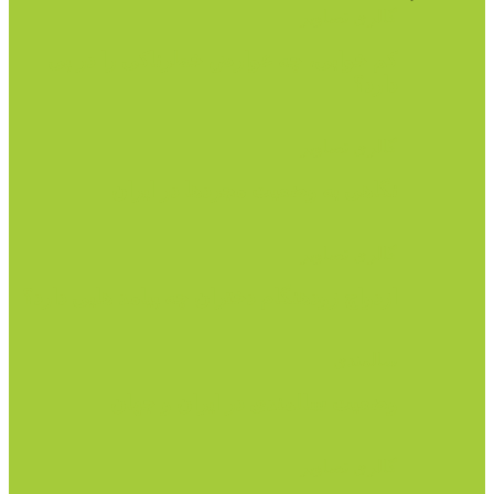
گالری تصاویر
کم خوابی، چه عوارض خطرناکی را در پی
دارد؟
گالری تصاویر
نگاهی به وضعیت مجردها در ایران
گالری تصاویر
ازدواج زودهنگام دختران چه پیامد هایی دارد؟
سالمندی
وضعیت سالمندی در ایران و جهان
گالری تصاویر