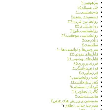
تیزهوشی
۲
حل مسئله
۱۵
خودشناسی
۱۰
دسته‌بندی نشده
۳
روابط بین فردی
۲۹
روابط کاری
۲۴
روانشناسی بلوغ
۳
روانشناسی موفقیت
۳۸
زبان بدن
۷
سالمندی
۷
سرویس‌ها و توانمندی‌ها
۱۰
فایل‌های صوتی
۲۲
فایل‌های ویدیویی
۲۱
فرزند پروری
۶۵
فرزند خواندگی
۳
فرزندآوری
۳
کتب روانشناسی
۱
کنترل هیجانات
۱۲
کودکان استثنائی
۹
گالری تصاویر
۲۷
مثبت اندیشی
۷
مدیتیشن و ورزش های خاص
۳
مدیریت جدایی (طلاق
۷
مشاوره
۱۵۷