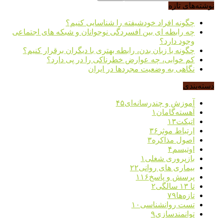
نوشته‌های تازه
چگونه افراد خودشیفته را شناسایی کنیم؟
چه رابطه ای بین افسردگی نوجوانان و شبکه های اجتماعی
وجود دارد؟
چگونه با زبان بدن، رابطه بهتری با دیگران برقرار کنیم؟
کم خوابی، چه عوارض خطرناکی را در پی دارد؟
نگاهی به وضعیت مجردها در ایران
دسته‌بندی
آموزش و چندرسانه‌ای
۴۵
آهسته‌گامان
۱
اتیکت
۱۳
ارتباط موثر
۳۶
اصول مذاکره
۳
اوتیسم
۴
بازپروری شغلی
۱
بیماری های روانی
۲۲
پرسش و پاسخ
۱۱۶
تا ۱۳ سالگی
۲
تازه‌ها
۷۹
تست روانشناسی
۱۰
توانمندسازی
۹