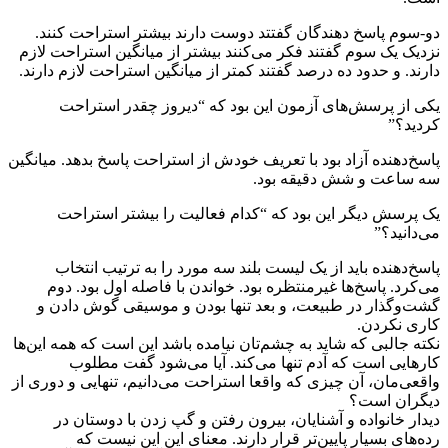
دو-سوم پاسخ دهندگان گفتتد دوست دارند بیشتر استراحت کنند.
نزدیک یک سوم گفتند فکر می‌کنند بیشتر از میانگین استراحت لازم
دارند. و حدود ده درصد گفتند کمتر از میانگین استراحت لازم دارند.
یکی از پرسش‌های آزمون این بود که “دیروز چقدر استراحت
کردید؟”
پاسخ‌دهنده آزاد بود با تعریف خودش از استراحت پاسخ بدهد. میانگین
سه ساعت و شش دقیقه بود.
یک پرسش دیگر این بود که “کدام فعالیت را بیشتر استراحت
می‌دانید؟”
پاسخ‌دهند‌ه‌ باید از یک لیست بلند سه مورد را به ترتیب انتخاب
می‌کرد. پاسخ‌ها غیرمنتظره بود. خواندن با فاصله اول بود. دوم
گشت‌وگذار در طبیعت، و بعد تنها بودن و موسیقی گوش دادن و
کاری نکردن.
نکته جالبی که شاید به چشم‌تان نیامده باشد این است که همه این‌ها
کارهایی است که آدم تنها می‌کند. آیا می‌شود گفت مطلوب
واقعی‌مان، آن چیزی که واقعا استراحت می‌دانیم، تنهایی و دوری از
دیگران است؟
دیدار خانواده و آشنایان، بیرون رفتن و گپ زدن با دوستان در
رده‌های بسیار پایین‌تر قرار دارند. معنای این این نیست که