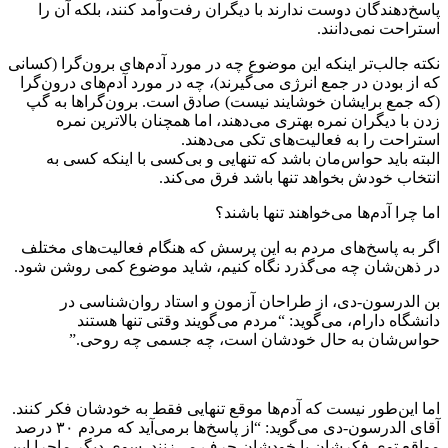
پاسخ‌دهندگان دوست ندارند با دیگران رفت‌وآمد کنند، بلکه آن را
استراحت نمی‌دانند.
نکته جالب‌تر اینکه این موضوع چه در مورد آدم‌های برون‌گرا (کسانی
که از بودن در جمع انرژی می‌گیرند)، چه در مورد آدم‌های درون‌گرا
(که جمع برایشان خوشایند نیست) صادق است. برون‌گراها به گپ
زدن با دیگران نمره بهتری می‌دهند، اما همچنان بالاترین نمره
استراحت را به فعالیت‌های تکی می‌دهند.
البته باید حواس‌مان باشد که تنهایی و بی‌کسی با اینکه کسی به
انتخاب خودش بخواهد تنها باشد فرق می‌کند.
اما چرا آدم‌ها می‌خواهند تنها باشند؟
اگر به پاسخ‌های مردم به این پرسش که هنگام فعالیت‌های مختلف
در ذهن‌شان چه می‌گذرد نگاه کنیم، شاید موضوع کمی روشن شود.
بن الدرسون-دی، از طراحان آزمون و استاد روان‌شناسی در
دانشگاه دارام، می‌گوید: “مردم می‌گویند وقتی تنها هستند
حواس‌شان به حال خودشان است، چه جسمی چه روحی.”
اما این‌طور نیست که آدم‌ها موقع تنهایی فقط به خودشان فکر کنند.
آقای الدرسون-دی می‌گوید: “از پاسخ‌ها برمی‌آید که مردم ۳۰ درصد
مواقع توی فکرشان با خودشان حرف می‌زنند. سوی دیگر ماجرا این