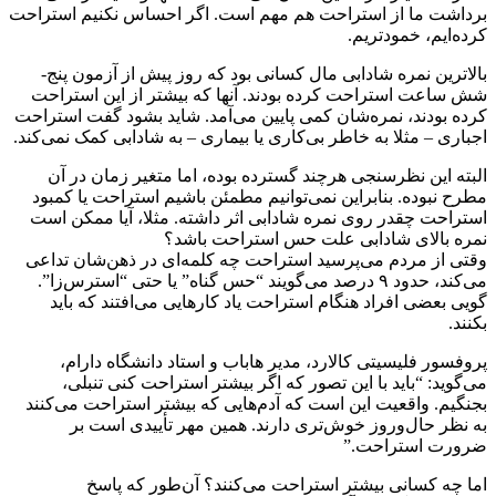
برداشت ما از استراحت هم مهم است. اگر احساس نکنیم استراحت
کرده‌ایم، خمودتریم.
بالاترین نمره شادابی مال کسانی بود که روز پیش از آزمون پنج-
شش ساعت استراحت کرده بودند. آنها که بیشتر از این استراحت
کرده بودند، نمره‌شان کمی پایین می‌آمد. شاید بشود گفت استراحت
اجباری – مثلا به خاطر بی‌کاری یا بیماری – به شادابی کمک نمی‌کند.
البته این نظرسنجی هرچند گسترده بوده، اما متغیر زمان در آن
مطرح نبوده. بنابراین نمی‌توانیم مطمئن باشیم استراحت یا کمبود
استراحت چقدر روی نمره شادابی اثر داشته. مثلا، آیا ممکن است
نمره بالای شادابی علت حس استراحت باشد؟
وقتی از مردم می‌پرسید استراحت چه کلمه‌ای در ذهن‌شان تداعی
می‌کند، حدود ۹ درصد می‌گویند “حس گناه” یا حتی “استرس‌زا”.
گویی بعضی افراد هنگام استراحت یاد کارهایی می‌افتند که باید
بکنند.
پروفسور فلیسیتی کالارد، مدیر هاباب و استاد دانشگاه دارام،
می‌گوید: “باید با این تصور که اگر بیشتر استراحت کنی تنبلی،
بجنگیم. واقعیت این است که آدم‌هایی که بیشتر استراحت می‌کنند
به نظر حال‌وروز خوش‌تری دارند. همین مهر تأییدی است بر
ضرورت استراحت.”
اما چه کسانی بیشتر استراحت می‌کنند؟ آن‌طور که پاسخ