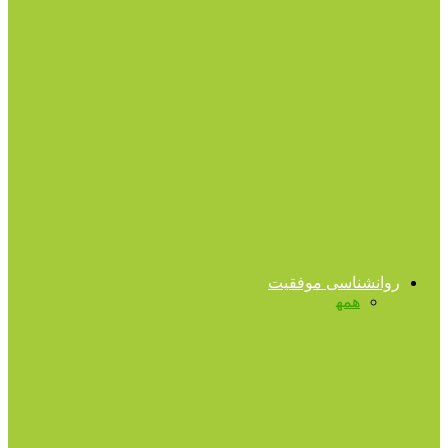
چه رابطه ای بین افسردگی نوجوانان و شبکه
های اجتماعی وجود…
پرسش و پاسخ
چگونه به تصمیم هایی که در آغاز سال جدید
میگیریم، پایبند…
پرسش و پاسخ
چگونه حس کارآیی را خود تقویت کنیم؟
روانشناسی موفقیت
همه
اتیکت
اصول مذاکره
تست
روانشناسی
توانمندسازی
خودشناسی
روابط کاری
زبان
بدن
مشاوره تحصیلی
مصاحبه شغلی
روابط کاری
چه افرادی هرگز در کار خود موفق نمی شوند؟