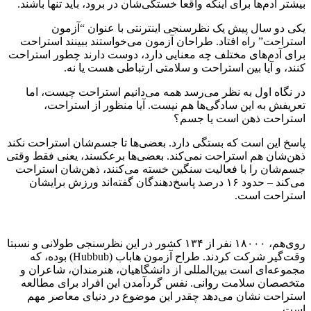
بیشتر آدم‌ها برای اینکه واقعا خستگی‌شان در برود، باید تنها باشند.
یکی دو سال پیش یک نظرسنجی اینترنتی با عنوان “آزمون
استراحت” راه افتاد. طراحان آزمون می‌خواستند ببینند استراحت
برای آدم‌های مختلف چه معنایی دارد، دوست دارند چطور استراحت
کنند، و آیا بین استراحت و سلامتی ارتباطی هست یا نه.
در نگاه اول به نظر می‌رسد همه می‌دانیم استراحت چیست، اما
تعریفش به این سادگی‌ها هم نیست. آیا منظور از استراحت،
استراحت ذهن است یا جسم؟
پاسخ این است که بستگی دارد. بعضی‌ها تا جسم‌شان استراحت نکند
ذهن‌شان هم استراحت نمی‌کند. بعضی‌ها برعکسند، یعنی فقط وقتی
جسم‌شان را با فعالیت سنگین خسته می‌کنند، ذهن‌شان استراحت
می‌کند – حدود ۱۶ درصد پاسخ‌دهندگان گفته‌اند ورزش برایشان
استراحت است.
روی‌هم، ۱۸۰۰۰ نفر از ۱۳۴ کشور در این نظرسنجی طولانی و نسبتا
وقت‌گیر شرکت کردند. طراح آزمون هاباب (Hubbub) بوده، که
مجموعه‌ای است بین‌المللی از دانشگاهیان، هنرمندان، شاعران و
متخصصان سلامت روانی. نفس گرد‌آمدن این افراد برای مطالعه
استراحت نشان می‌دهد چقدر این موضوع در دنیای معاصر مهم
است.