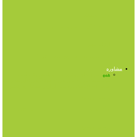
کنترل هیجانات
تمرکز ؛ گمشده فضای دیجیتال
ارتباط موثر
چگونه به نحو صحیح انتقاد کنیم؟
مشاوره
همه
بیماری های روانی
پرسش و پاسخ
روانشناسی
بلوغ
سالمندی
فرزند پروری
فرزند خواندگی
فرزندآوری
مدیریت
جدایی (طلاق)
مشاوره پیش از ازدواج
مشاوره زناشویی
پرسش و پاسخ
چگونه افراد خودشیفته را شناسایی کنیم؟
پرسش و پاسخ