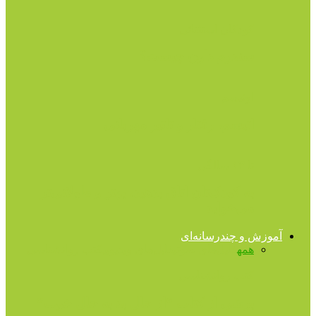
کودکان استثنائی
سندرم داون چیست؟
اوتیسم
اتیسم، رفتار و تاثیر مهربانی
تا ۱۳ سالگی
به کودک‌تان اتاق بدهید، بهتر و طولانی‌تر
می‌خوابد
آموزش و چندرسانه‌ای
همه
فایل‌های صوتی
فایل‌های ویدیویی
کتب روانشناسی
کتب روانشناسی
برشى از کتاب “از حال بد به حال خوب”