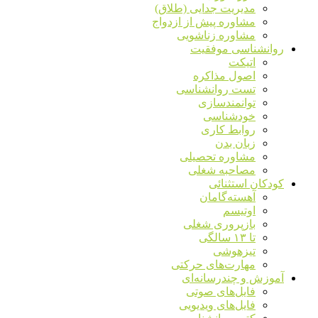
مدیریت جدایی (طلاق)
مشاوره پیش از ازدواج
مشاوره زناشویی
روانشناسی موفقیت
اتیکت
اصول مذاکره
تست روانشناسی
توانمندسازی
خودشناسی
روابط کاری
زبان بدن
مشاوره تحصیلی
مصاحبه شغلی
کودکان استثنائی
آهسته‌گامان
اوتیسم
بازپروری شغلی
تا ۱۳ سالگی
تیزهوشی
مهارت‌های حرکتی
آموزش و چندرسانه‌ای
فایل‌های صوتی
فایل‌های ویدیویی