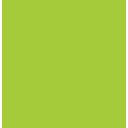
گالری تصاویر
کم خوابی، چه عوارض خطرناکی را در پی
دارد؟
گالری تصاویر
نگاهی به وضعیت مجردها در ایران
گالری تصاویر
ازدواج زودهنگام دختران چه پیامد هایی دارد؟
سالمندی
وضعیت سالمندی در ایران و جهان
گالری تصاویر