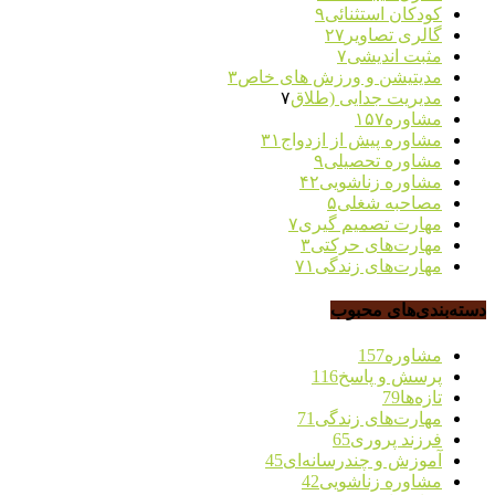
کودکان استثنائی
۹
گالری تصاویر
۲۷
مثبت اندیشی
۷
مدیتیشن و ورزش های خاص
۳
مدیریت جدایی (طلاق
۷
مشاوره
۱۵۷
مشاوره پیش از ازدواج
۳۱
مشاوره تحصیلی
۹
مشاوره زناشویی
۴۲
مصاحبه شغلی
۵
مهارت تصمیم گیری
۷
مهارت‌های حرکتی
۳
مهارت‌های زندگی
۷۱
دسته‌بندی‌های محبوب
مشاوره
157
پرسش و پاسخ
116
تازه‌ها
79
مهارت‌های زندگی
71
فرزند پروری
65
آموزش و چندرسانه‌ای
45
مشاوره زناشویی
42