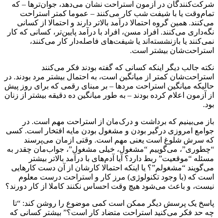
شرکت‌کنندگان در آزمون استراحت نشان می‌دهد، جوان‌ترها – که
تمام‌وقت یا با شیفت شب کار می‌کنند – عموما کمتر استراحت
می‌کنند. همین گروه احتمالا درآمد بالاتر دارند و احتمالا از کسانی
نگه‌داری می‌کنند. افراد مسن، افراد با درآمد پایین‌تر، کسانی که کار
نمی‌کنند یا بازنشسته‌اند یا شیفت‌های فاصله‌دار کار می‌کنند،
استراحت‌شان بیشتر است.
نکته جالب دیگر اینکه کسانی که گفته بودند فکر می‌کنند
استراحت‌شان کمتر از میانگین است، به احتمال بیشتر مرد بودند. در
حالیکه میانگین استراحت مردها – بر مبنای رقمی که برای روز پیش
از آزمون اعلام کرده بودند – به طور میانگین ده دقیقه بیشتر از زنان
بود.
باز می‌بینیم که برداشت و درک‌مان از استراحت مهم است. در
جوامع امروزی درگیر بودن و مشغول بودن مایه افتخار است. کسی
که سرش شلوغ است یعنی مهم است. وقتی ازمان می‌پرسند
“چطوری”، می‌گوییم “مشغول، خیلی مشغول”، جواب‌مان چقدر به
مسئله “موقعیت” ربط دارد؟ آیا آدم‌های با درآمد بالاتر بیشتر
می‌گویند “مشغولم”؟ یا اینکه احتمالا کارشان از آن دست کارهایی
است که (با وجود تکنولوژی) مرز کار و استراحت درست معلوم
نیست، و باعث می‌شود هیچ وقت احساس نکنند کاملا از کار دورند؟
پاسخ یک پرسش دیگر ممکن است کمی موضوع را روشن کند: “تا
چه حد فکر می‌کنید استراحت متضاد کار است؟” بیشتر کسانی که