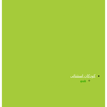
روابط کاری
استرس کاری به اندازه سیگار کشیدن مرگبار
است
روابط کاری
ژاپنی‌ها حتی در خواب هم کار می کنند!
توانمندسازی
چگونه عادت خرج کردنمان را اصلاح کنیم؟
کودکان استثنائی
همه
آهسته‌گامان
اوتیسم
بازپروری شغلی
تا ۱۳
سالگی
تیزهوشی
مهارت‌های حرکتی
اوتیسم
دوستی کودک اوتیستیک با یک سگ