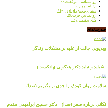
روانشناسی موفقیت
38
ارتباط موثر
36
مشاوره پیش از ازدواج
31
روابط بین فردی
29
گالری تصاویر
27
چندرسانه‌ای
ویدیویی جالب از غلبه بر مشکلات زندگی
۵۰ باید و نباید دکتر هلاکویی (پادکست)
سلامت روان کودک را جدی تر بگیریم (صدا)
نکاتی درباره سفر (صدا) – دکتر حسین ابراهیمی مقدم –