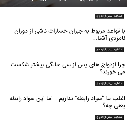
مشاوره پیش از ازدواج
با قواعد مربوط به جبران خسارات ناشی از دوران
نامزدی آشنا...
مشاوره پیش از ازدواج
چرا ازدواج های پس از سی سالگی بیشتر شکست
می خورند؟
مشاوره پیش از ازدواج
اﻏﻠﺐ ﻣﺎ “ﺳﻮﺍﺩ ﺭﺍﺑﻄﻪ” ﻧﺪﺍﺭﯾﻢ… ﺍﻣﺎ ﺍﯾﻦ ﺳﻮﺍﺩ ﺭﺍﺑﻄﻪ
ﯾﻌﻨﯽ ﭼﻪ؟
مشاوره پیش از ازدواج