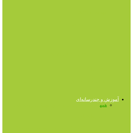
کودکان استثنائی
سندرم داون چیست؟
اوتیسم
اتیسم، رفتار و تاثیر مهربانی
تا ۱۳ سالگی
به کودک‌تان اتاق بدهید، بهتر و طولانی‌تر
می‌خوابد
آموزش و چندرسانه‌ای
همه
فایل‌های صوتی
فایل‌های ویدیویی
کتب روانشناسی
کتب روانشناسی
برشى از کتاب “از حال بد به حال خوب”