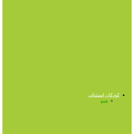
روابط کاری
استرس کاری به اندازه سیگار کشیدن مرگبار
است
روابط کاری
ژاپنی‌ها حتی در خواب هم کار می کنند!
توانمندسازی
چگونه عادت خرج کردنمان را اصلاح کنیم؟
کودکان استثنائی
همه
آهسته‌گامان
اوتیسم
بازپروری شغلی
تا ۱۳
سالگی
تیزهوشی
مهارت‌های حرکتی
اوتیسم
دوستی کودک اوتیستیک با یک سگ