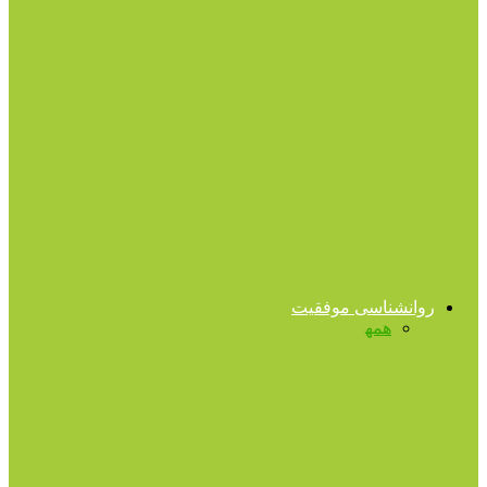
چه رابطه ای بین افسردگی نوجوانان و شبکه
های اجتماعی وجود…
پرسش و پاسخ
چگونه به تصمیم هایی که در آغاز سال جدید
میگیریم، پایبند…
پرسش و پاسخ
چگونه حس کارآیی را خود تقویت کنیم؟
روانشناسی موفقیت
همه
اتیکت
اصول مذاکره
تست
روانشناسی
توانمندسازی
خودشناسی
روابط کاری
زبان
بدن
مشاوره تحصیلی
مصاحبه شغلی
روابط کاری
چه افرادی هرگز در کار خود موفق نمی شوند؟