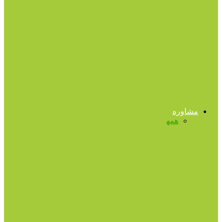
کنترل هیجانات
تمرکز ؛ گمشده فضای دیجیتال
ارتباط موثر
چگونه به نحو صحیح انتقاد کنیم؟
مشاوره
همه
بیماری های روانی
پرسش و پاسخ
روانشناسی
بلوغ
سالمندی
فرزند پروری
فرزند خواندگی
فرزندآوری
مدیریت
جدایی (طلاق)
مشاوره پیش از ازدواج
مشاوره زناشویی
پرسش و پاسخ
چگونه افراد خودشیفته را شناسایی کنیم؟
پرسش و پاسخ