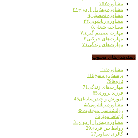
مشاوره
۱۵۷
مشاوره پیش از ازدواج
۳۱
مشاوره تحصیلی
۹
مشاوره زناشویی
۴۲
مصاحبه شغلی
۵
مهارت تصمیم گیری
۷
مهارت‌های حرکتی
۳
مهارت‌های زندگی
۷۱
دسته‌بندی‌های محبوب
مشاوره
157
پرسش و پاسخ
116
تازه‌ها
79
مهارت‌های زندگی
71
فرزند پروری
65
آموزش و چندرسانه‌ای
45
مشاوره زناشویی
42
روانشناسی موفقیت
38
ارتباط موثر
36
مشاوره پیش از ازدواج
31
روابط بین فردی
29
گالری تصاویر
27