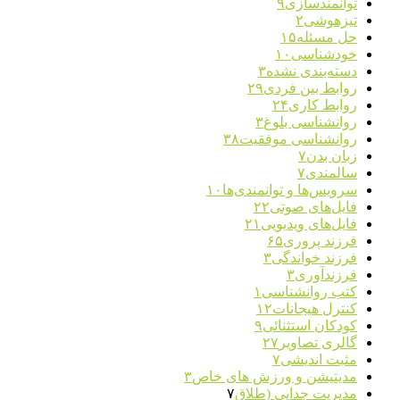
توانمندسازی
۹
تیزهوشی
۲
حل مسئله
۱۵
خودشناسی
۱۰
دسته‌بندی نشده
۳
روابط بین فردی
۲۹
روابط کاری
۲۴
روانشناسی بلوغ
۳
روانشناسی موفقیت
۳۸
زبان بدن
۷
سالمندی
۷
سرویس‌ها و توانمندی‌ها
۱۰
فایل‌های صوتی
۲۲
فایل‌های ویدیویی
۲۱
فرزند پروری
۶۵
فرزند خواندگی
۳
فرزندآوری
۳
کتب روانشناسی
۱
کنترل هیجانات
۱۲
کودکان استثنائی
۹
گالری تصاویر
۲۷
مثبت اندیشی
۷
مدیتیشن و ورزش های خاص
۳
مدیریت جدایی (طلاق
۷