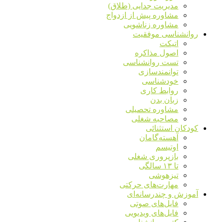
مدیریت جدایی (طلاق)
مشاوره پیش از ازدواج
مشاوره زناشویی
روانشناسی موفقیت
اتیکت
اصول مذاکره
تست روانشناسی
توانمندسازی
خودشناسی
روابط کاری
زبان بدن
مشاوره تحصیلی
مصاحبه شغلی
کودکان استثنائی
آهسته‌گامان
اوتیسم
بازپروری شغلی
تا ۱۳ سالگی
تیزهوشی
مهارت‌های حرکتی
آموزش و چندرسانه‌ای
فایل‌های صوتی
فایل‌های ویدیویی