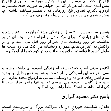
ازدواج مجدد می ترسم. با این که چندین مورد مناسب برای ازدواج
پیش آمده است، اما هر بار که می ‌ خواهم به صورت جدی تصمیم به
ازدواج بگیرم، تصاویر تلخ روزهایی که با همسرمسابقم داشته ام،
پیش چشمم می آید و من را از ازدواج منصرف می ‌ کند.
همسر سابقم پس از ۲ سال از زندگی مشترکمان دچار اعتیاد شد و
تلاش های زیادی که برای ترک دادن او انجام دادم،‌ نتیجه ای در بر
نداشت. هر روز وضعیت مان بدتر از روز قبل می ‌ شد و او در
واکنش به اعتراض هایم، همواره وحشیانه مرا کتک می ‌ زد. مدت ‌ ها
طول کشید تا توانستم طلاق و حضانت دختر کوچکم را از او بگیرم.
اکنون مدتی است که توانسته ‌ام زندگی آسوده ای داشته باشم و
نمی ‌ خواهم این آسودگی را از دست بدهم. به همین دلیل، با وجود
تمام اصرارهای خانواده و دوستانم، تمایلی به ازدواج مجدد ندارم . در
عین حال گاهی از خودم می ‌ پرسم که این تنها ماندن قرار است تا
کی ادامه داشته باشد؟ لطفاً راهنمایی ‌ ام کنید.
پاسخ دکتر محمود گلزاری
طلاق، شکست خوردن در یک شراکت بزرگ و سرنوشت است.