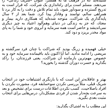
شنیده‌اید که در فرهنگ ما به همسر، عنوان «شریک زندگی» را
می‌دهند. مسلم است برای راه‌اندازی یک شرکت، که قرار است به
تدریج گسترده و سودآور شود، باید تمام تلاش و دقت را به کار برد تا
همراهی سالم، توانمند و وفادار پیدا کرد. شما بعد از ۲ سال
پایه‌گذاری یک شراکت، متوجه شده‌اید که همکاری دارید بیمار و
معتاد، که جز به زندگی در دنیای وهم‌‌آلود اعتیاد به چیز دیگری
نمی‌اندیشد و حاضر است همه سرمایه و آبروی خود و شما را به پای
مواد مخدر بریزد و دود کند.
خیلی فهمیده و زرنگ بودید که شراکت با چنان فرد سرگشته و
مریضی را ادامه ندادید. اما آیا اکنون باید باقیمانده سرمایه خود و به
خصوص مهم‌ترین بازمانده آن شراکت، یعنی فرزندتان، را راکد
بگذارید و حسرت دوران گذشته را بخورید؟
بهتر و عاقلانه‌تر این است که با بازنگری اشتباهات خود در انتخاب
شریک قبلی، مثلاً بررسی نکردن سوء‌سابقه فرد، مشورت نکردن با
افراد باصلاحیت، کسب نکردن اطلاعات درست برای تشخیص و بعد
به سرعت بچه‌دار شدن از فردی مشکل‌دار، درس‌هایی برای انتخاب
مثبت بعدی بگیرید.
این مطلب را به اشتراک بگذارید: