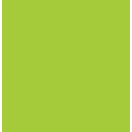
گالری تصاویر
کم خوابی، چه عوارض خطرناکی را در پی
دارد؟
گالری تصاویر
نگاهی به وضعیت مجردها در ایران
گالری تصاویر
ازدواج زودهنگام دختران چه پیامد هایی دارد؟
سالمندی
وضعیت سالمندی در ایران و جهان
گالری تصاویر