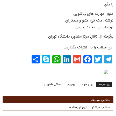
را بگو.
منبع: مهارت های زناشویی
نوشته: مک کی؛ متیو و همکاران
ترجمه: علی محمد رحیمی
برگرفته از: کانال مرکز مشاوره دانشگاه تهران
این مطلب را به اشتراک بگذارید:
Share
WhatsApp
Skype
LinkedIn
Facebook
Gmail
Twitter
Telegram
برچسب‌ها
زن و شوهر
زوجین
مسائل زناشویی
مطالب مرتبط
مطالب بیشتر از این نویسنده