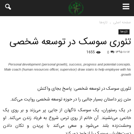
صفحه اصلی
تازه‌ها
تازه‌ها
تئوری سوسک در توسعه شخصی
1655
۱۳۹۵-۱۱-۱۷
0
Personal development (personal growth), success, progress and potential concepts.
Male coach (human resources officer, supervisor) draw stairs to help employee with his
growth.
تئوری سوسک در توسعه شخصی: پاسخ بجای واکنش
متن زیر داستان بسیار جالبی را در حوزه توسعه شخصی روایت می‌کند.
در یک رستوران، یک سوسک ناگهان از جایی پر می‌زند و بر روی یک
خانمی می‌نشیند. آن خانم از روی ترس شروع به فریاد زندن می‌کند. او
وحشت‌زده بلند می‌شود و سعی ‌می‌کند با پریدن و تکان دادن
دست‌هایش سوسک را از خود دور کند.