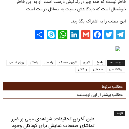
خاطر نیست که همه چیز در زندگیش درست است. او به این خاطر
خوشحال است که دیدگاهش نسبت به مسائل درست است
این مطلب را به اشتراک بگذارید:
Share
WhatsApp
Skype
LinkedIn
Facebook
Gmail
Twitter
Telegram
برچسب‌ها
پاسخ
تئوری
تئوری سوسک
راه حل
راهکار
روان شناسی
روانشناسی
سلامتی
واکنش
مطالب مرتبط
مطالب بیشتر از این نویسنده
تازه‌ها
طبق آخرین تحقیقات: شواهدی مبنی بر ضرر
تماشای صفحات نمایش برای کودکان وجود