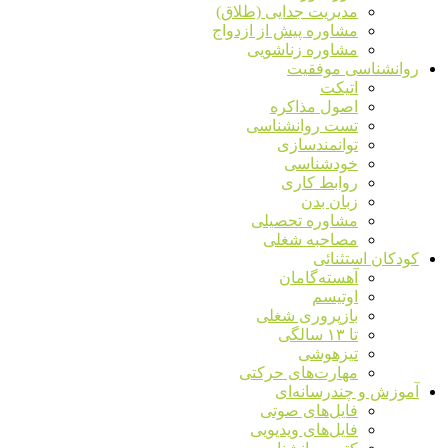
مدیریت جدایی (طلاق)
مشاوره پیش از ازدواج
مشاوره زناشویی
روانشناسی موفقیت
اتیکت
اصول مذاکره
تست روانشناسی
توانمندسازی
خودشناسی
روابط کاری
زبان بدن
مشاوره تحصیلی
مصاحبه شغلی
کودکان استثنائی
آهسته‌گامان
اوتیسم
بازپروری شغلی
تا ۱۳ سالگی
تیزهوشی
مهارت‌های حرکتی
آموزش و چندرسانه‌ای
فایل‌های صوتی
فایل‌های ویدیویی