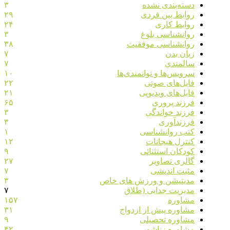
دسته‌بندی نشده
۳
روابط بین فردی
۲۹
روابط کاری
۲۴
روانشناسی بلوغ
۳
روانشناسی موفقیت
۳۸
زبان بدن
۷
سالمندی
۷
سرویس‌ها و توانمندی‌ها
۱۰
فایل‌های صوتی
۲۲
فایل‌های ویدیویی
۲۱
فرزند پروری
۶۵
فرزند خواندگی
۳
فرزندآوری
۳
کتب روانشناسی
۱
کنترل هیجانات
۱۲
کودکان استثنائی
۹
گالری تصاویر
۲۷
مثبت اندیشی
۷
مدیتیشن و ورزش های خاص
۳
مدیریت جدایی (طلاق
۷
مشاوره
۱۵۷
مشاوره پیش از ازدواج
۳۱
مشاوره تحصیلی
۹
مشاوره زناشویی
۴۲