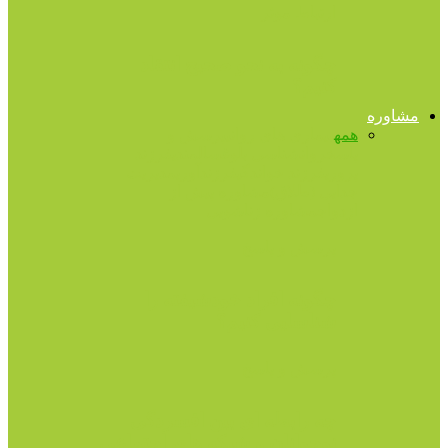
ارتباط موثر
چگونه به نحو صحیح انتقاد
کنیم؟
مشاوره
همه
بیماری های روانی
پرسش و
پاسخ
روانشناسی بلوغ
سالمندی
فرزند
پروری
فرزند خواندگی
فرزندآوری
مدیریت
جدایی (طلاق)
مشاوره پیش از
ازدواج
مشاوره زناشویی
پرسش و پاسخ
چگونه افراد خودشیفته را
شناسایی کنیم؟
پرسش و پاسخ
چه رابطه ای بین افسردگی
نوجوانان و شبکه های اجتماعی