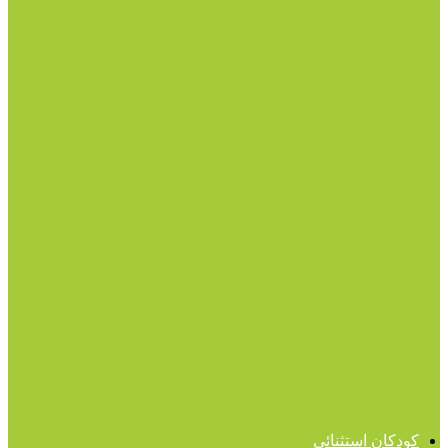
چه افرادی هرگز در کار خود
موفق نمی شوند؟
روابط کاری
استرس کاری به اندازه سیگار
کشیدن مرگبار است
روابط کاری
ژاپنی‌ها حتی در خواب هم کار
می کنند!
توانمندسازی
چگونه عادت خرج کردنمان را
اصلاح کنیم؟
کودکان استثنائی