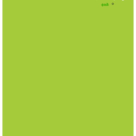
همه
آهسته‌گامان
اوتیسم
بازپروری شغلی
تا
۱۳ سالگی
تیزهوشی
مهارت‌های حرکتی
اوتیسم
دوستی کودک اوتیستیک با یک
سگ
کودکان استثنائی
سندرم داون چیست؟
اوتیسم
اتیسم، رفتار و تاثیر مهربانی
تا ۱۳ سالگی
به کودک‌تان اتاق بدهید، بهتر و