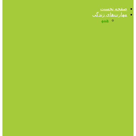
صفحه نخست
مهارت‌های زندگی
همه
ارتباط موثر
حل مسئله
روابط بین
فردی
کنترل هیجانات
مثبت اندیشی
مدیتیشن و
ورزش های خاص
مهارت تصمیم گیری
ارتباط موثر
چگونه با زبان بدن، رابطه
بهتری با دیگران برقرار کنیم؟
مثبت اندیشی
چگونه شادتر زندگی کنیم؟
کنترل هیجانات
تمرکز ؛ گمشده فضای دیجیتال