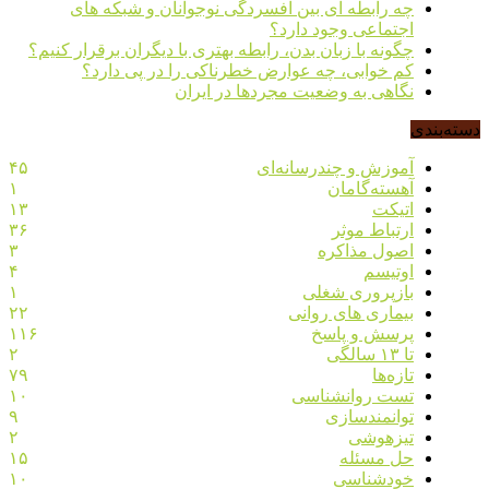
چه رابطه ای بین افسردگی نوجوانان و شبکه های
اجتماعی وجود دارد؟
چگونه با زبان بدن، رابطه بهتری با دیگران برقرار کنیم؟
کم خوابی، چه عوارض خطرناکی را در پی دارد؟
نگاهی به وضعیت مجردها در ایران
دسته‌بندی
آموزش و چندرسانه‌ای
۴۵
آهسته‌گامان
۱
اتیکت
۱۳
ارتباط موثر
۳۶
اصول مذاکره
۳
اوتیسم
۴
بازپروری شغلی
۱
بیماری های روانی
۲۲
پرسش و پاسخ
۱۱۶
تا ۱۳ سالگی
۲
تازه‌ها
۷۹
تست روانشناسی
۱۰
توانمندسازی
۹
تیزهوشی
۲
حل مسئله
۱۵
خودشناسی
۱۰