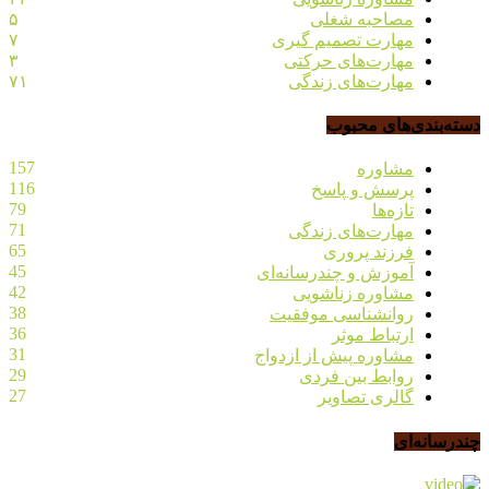
مصاحبه شغلی
۵
مهارت تصمیم گیری
۷
مهارت‌های حرکتی
۳
مهارت‌های زندگی
۷۱
دسته‌بندی‌های محبوب
157
مشاوره
116
پرسش و پاسخ
79
تازه‌ها
71
مهارت‌های زندگی
65
فرزند پروری
45
آموزش و چندرسانه‌ای
42
مشاوره زناشویی
38
روانشناسی موفقیت
36
ارتباط موثر
31
مشاوره پیش از ازدواج
29
روابط بین فردی
27
گالری تصاویر
چندرسانه‌ای