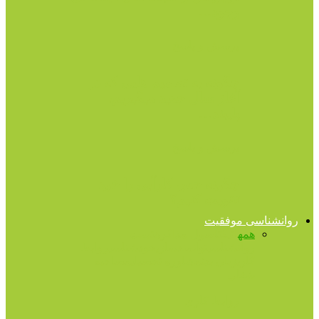
وجود…
پرسش و پاسخ
چگونه به تصمیم هایی که در
آغاز سال جدید میگیریم،
پایبند…
پرسش و پاسخ
چگونه حس کارآیی را خود
تقویت کنیم؟
روانشناسی موفقیت
همه
اتیکت
اصول مذاکره
تست
روانشناسی
توانمندسازی
خودشناسی
روابط
کاری
زبان بدن
مشاوره تحصیلی
مصاحبه
شغلی
روابط کاری