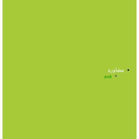
کنترل هیجانات
تمرکز ؛ گمشده فضای دیجیتال
ارتباط موثر
چگونه به نحو صحیح انتقاد کنیم؟
مشاوره
همه
بیماری های روانی
پرسش و پاسخ
روانشناسی
بلوغ
سالمندی
فرزند پروری
فرزند خواندگی
فرزندآوری
مدیریت
جدایی (طلاق)
مشاوره پیش از ازدواج
مشاوره زناشویی
پرسش و پاسخ
چگونه افراد خودشیفته را شناسایی کنیم؟
پرسش و پاسخ