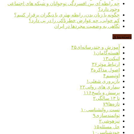
چه رابطه ای بین افسردگی نوجوانان و شبکه های اجتماعی
وجود دارد؟
چگونه با زبان بدن، رابطه بهتری با دیگران برقرار کنیم؟
کم خوابی، چه عوارض خطرناکی را در پی دارد؟
نگاهی به وضعیت مجردها در ایران
دسته‌بندی
آموزش و چندرسانه‌ای
۴۵
آهسته‌گامان
۱
اتیکت
۱۳
ارتباط موثر
۳۶
اصول مذاکره
۳
اوتیسم
۴
بازپروری شغلی
۱
بیماری های روانی
۲۲
پرسش و پاسخ
۱۱۶
تا ۱۳ سالگی
۲
تازه‌ها
۷۹
تست روانشناسی
۱۰
توانمندسازی
۹
تیزهوشی
۲
حل مسئله
۱۵
خودشناسی
۱۰