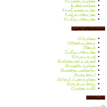
مشاوره زناشویی
۴۲
مصاحبه شغلی
۵
مهارت تصمیم گیری
۷
مهارت‌های حرکتی
۳
مهارت‌های زندگی
۷۱
دسته‌بندی‌های محبوب
مشاوره
157
پرسش و پاسخ
116
تازه‌ها
79
مهارت‌های زندگی
71
فرزند پروری
65
آموزش و چندرسانه‌ای
45
مشاوره زناشویی
42
روانشناسی موفقیت
38
ارتباط موثر
36
مشاوره پیش از ازدواج
31
روابط بین فردی
29
گالری تصاویر
27
چندرسانه‌ای