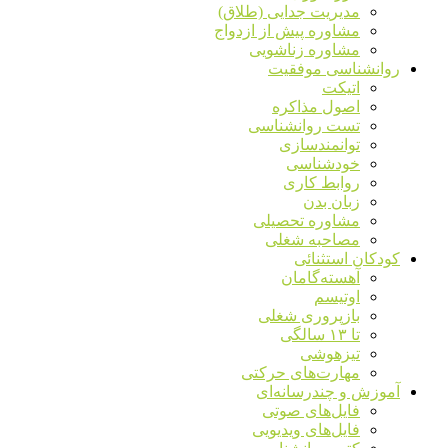
مدیریت جدایی (طلاق)
مشاوره پیش از ازدواج
مشاوره زناشویی
روانشناسی موفقیت
اتیکت
اصول مذاکره
تست روانشناسی
توانمندسازی
خودشناسی
روابط کاری
زبان بدن
مشاوره تحصیلی
مصاحبه شغلی
کودکان استثنائی
آهسته‌گامان
اوتیسم
بازپروری شغلی
تا ۱۳ سالگی
تیزهوشی
مهارت‌های حرکتی
آموزش و چندرسانه‌ای
فایل‌های صوتی
فایل‌های ویدیویی