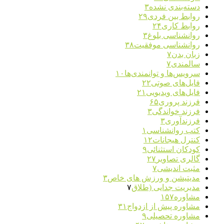
دسته‌بندی نشده
۳
روابط بین فردی
۲۹
روابط کاری
۲۴
روانشناسی بلوغ
۳
روانشناسی موفقیت
۳۸
زبان بدن
۷
سالمندی
۷
سرویس‌ها و توانمندی‌ها
۱۰
فایل‌های صوتی
۲۲
فایل‌های ویدیویی
۲۱
فرزند پروری
۶۵
فرزند خواندگی
۳
فرزندآوری
۳
کتب روانشناسی
۱
کنترل هیجانات
۱۲
کودکان استثنائی
۹
گالری تصاویر
۲۷
مثبت اندیشی
۷
مدیتیشن و ورزش های خاص
۳
مدیریت جدایی (طلاق
۷
مشاوره
۱۵۷
مشاوره پیش از ازدواج
۳۱
مشاوره تحصیلی
۹