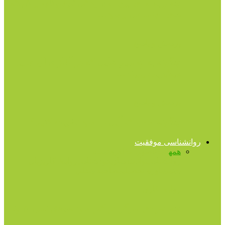
چه رابطه ای بین افسردگی نوجوانان و شبکه
های اجتماعی وجود…
پرسش و پاسخ
چگونه به تصمیم هایی که در آغاز سال جدید
میگیریم، پایبند…
پرسش و پاسخ
چگونه حس کارآیی را خود تقویت کنیم؟
روانشناسی موفقیت
همه
اتیکت
اصول مذاکره
تست
روانشناسی
توانمندسازی
خودشناسی
روابط کاری
زبان
بدن
مشاوره تحصیلی
مصاحبه شغلی
روابط کاری
چه افرادی هرگز در کار خود موفق نمی شوند؟