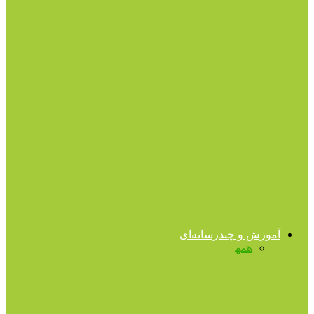
کودکان استثنائی
سندرم داون چیست؟
اوتیسم
اتیسم، رفتار و تاثیر مهربانی
تا ۱۳ سالگی
به کودک‌تان اتاق بدهید، بهتر و طولانی‌تر
می‌خوابد
آموزش و چندرسانه‌ای
همه
فایل‌های صوتی
فایل‌های ویدیویی
کتب روانشناسی
کتب روانشناسی
برشى از کتاب “از حال بد به حال خوب”