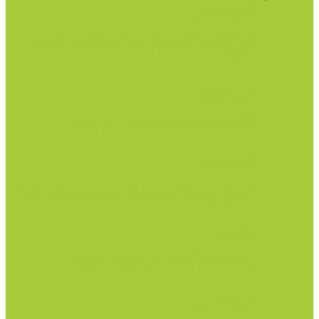
گالری تصاویر
کم خوابی، چه عوارض خطرناکی را در پی
دارد؟
گالری تصاویر
نگاهی به وضعیت مجردها در ایران
گالری تصاویر
ازدواج زودهنگام دختران چه پیامد هایی دارد؟
سالمندی
وضعیت سالمندی در ایران و جهان
گالری تصاویر