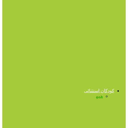
روابط کاری
استرس کاری به اندازه سیگار کشیدن مرگبار
است
روابط کاری
ژاپنی‌ها حتی در خواب هم کار می کنند!
توانمندسازی
چگونه عادت خرج کردنمان را اصلاح کنیم؟
کودکان استثنائی
همه
آهسته‌گامان
اوتیسم
بازپروری شغلی
تا ۱۳
سالگی
تیزهوشی
مهارت‌های حرکتی
اوتیسم
دوستی کودک اوتیستیک با یک سگ