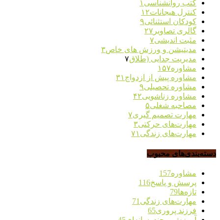
کتب روانشناسی
۱
کنترل هیجانات
۱۲
کودکان استثنائی
۹
گالری تصاویر
۲۷
مثبت اندیشی
۷
مدیتیشن و ورزش های خاص
۳
مدیریت جدایی (طلاق
۷
مشاوره
۱۵۷
مشاوره پیش از ازدواج
۳۱
مشاوره تحصیلی
۹
مشاوره زناشویی
۴۲
مصاحبه شغلی
۵
مهارت تصمیم گیری
۷
مهارت‌های حرکتی
۳
مهارت‌های زندگی
۷۱
دسته‌بندی‌های محبوب
مشاوره
157
پرسش و پاسخ
116
تازه‌ها
79
مهارت‌های زندگی
71
فرزند پروری
65
آموزش و چندرسانه‌ای
45