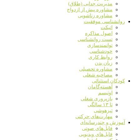
مدیریت جدایی (طلاق)
مشاوره پیش از ازدواج
مشاوره زناشویی
روانشناسی موفقیت
اتیکت
اصول مذاکره
تست روانشناسی
توانمندسازی
خودشناسی
روابط کاری
زبان بدن
مشاوره تحصیلی
مصاحبه شغلی
کودکان استثنائی
آهسته‌گامان
اوتیسم
بازپروری شغلی
تا ۱۳ سالگی
تیزهوشی
مهارت‌های حرکتی
آموزش و چندرسانه‌ای
فایل‌های صوتی
فایل‌های ویدیویی