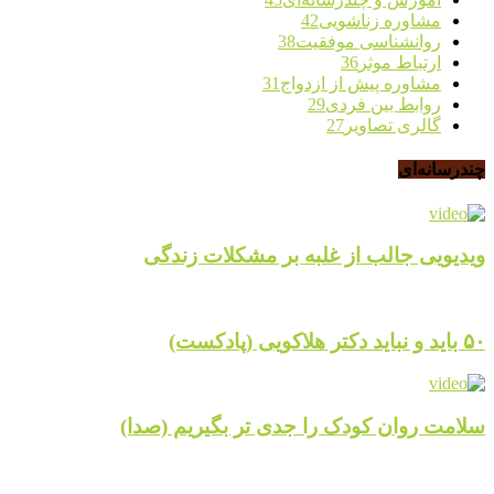
مشاوره زناشویی
42
روانشناسی موفقیت
38
ارتباط موثر
36
مشاوره پیش از ازدواج
31
روابط بین فردی
29
گالری تصاویر
27
چندرسانه‌ای
ویدیویی جالب از غلبه بر مشکلات زندگی
۵۰ باید و نباید دکتر هلاکویی (پادکست)
سلامت روان کودک را جدی تر بگیریم (صدا)