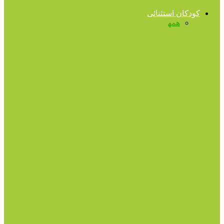
کودکان استثنائی
همه
آهسته‌گامان
اوتیسم
بازپروری شغلی
تا ۱۳
سالگی
تیزهوشی
مهارت‌های حرکتی
اوتیسم
دوستی کودک اوتیستیک با یک سگ
کودکان استثنائی
سندرم داون چیست؟
اوتیسم
اتیسم، رفتار و تاثیر مهربانی
تا ۱۳ سالگی
به کودک‌تان اتاق بدهید، بهتر و طولانی‌تر