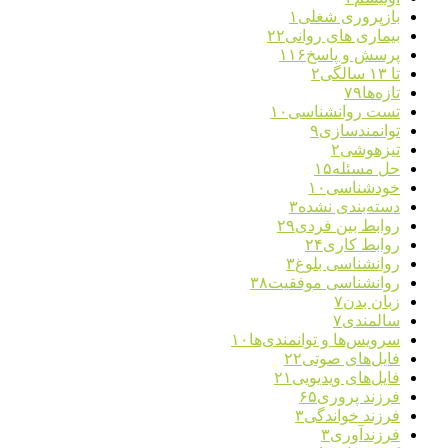
بازپروری شغلی
۱
بیماری های روانی
۲۲
پرسش و پاسخ
۱۱۶
تا ۱۳ سالگی
۲
تازه‌ها
۷۹
تست روانشناسی
۱۰
توانمندسازی
۹
تیزهوشی
۲
حل مسئله
۱۵
خودشناسی
۱۰
دسته‌بندی نشده
۳
روابط بین فردی
۲۹
روابط کاری
۲۴
روانشناسی بلوغ
۳
روانشناسی موفقیت
۳۸
زبان بدن
۷
سالمندی
۷
سرویس‌ها و توانمندی‌ها
۱۰
فایل‌های صوتی
۲۲
فایل‌های ویدیویی
۲۱
فرزند پروری
۶۵
فرزند خواندگی
۳
فرزندآوری
۳