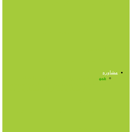
چگونه شادتر زندگی کنیم؟
کنترل هیجانات
تمرکز ؛ گمشده فضای دیجیتال
ارتباط موثر
چگونه به نحو صحیح انتقاد کنیم؟
مشاوره
همه
بیماری های روانی
پرسش و پاسخ
روانشناسی
بلوغ
سالمندی
فرزند پروری
فرزند خواندگی
فرزندآوری
مدیریت
جدایی (طلاق)
مشاوره پیش از ازدواج
مشاوره زناشویی
پرسش و پاسخ
چگونه افراد خودشیفته را شناسایی کنیم؟
پرسش و پاسخ