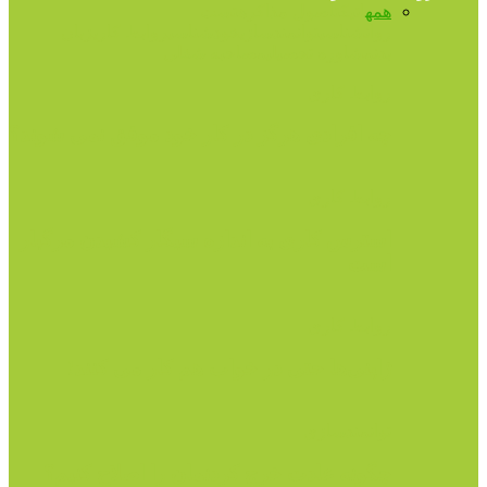
همه
اتیکت
اصول مذاکره
تست
روانشناسی
توانمندسازی
خودشناسی
روابط کاری
زبان
بدن
مشاوره تحصیلی
مصاحبه شغلی
روابط کاری
چه افرادی هرگز در کار خود موفق نمی شوند؟
روابط کاری
استرس کاری به اندازه سیگار کشیدن مرگبار
است
روابط کاری
ژاپنی‌ها حتی در خواب هم کار می کنند!
توانمندسازی
چگونه عادت خرج کردنمان را اصلاح کنیم؟