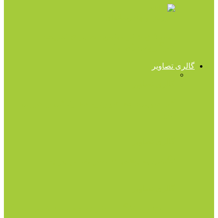
آموزش و چندرسانه‌ای
انیمیشن طنز مینیون ها برای تعریف
کارگروهی (فیلم)
گالری تصاویر
گالری تصاویر
کم خوابی، چه عوارض خطرناکی را در پی
دارد؟
گالری تصاویر
نگاهی به وضعیت مجردها در ایران
گالری تصاویر
ازدواج زودهنگام دختران چه پیامد هایی دارد؟