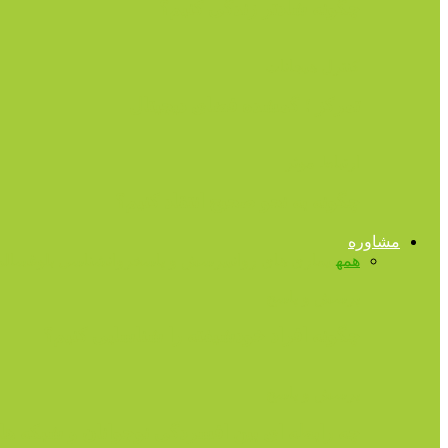
چگونه شادتر زندگی کنیم؟
کنترل هیجانات
تمرکز ؛ گمشده فضای دیجیتال
ارتباط موثر
چگونه به نحو صحیح انتقاد کنیم؟
مشاوره
همه
بیماری های روانی
پرسش و پاسخ
روانشناسی بلوغ
سالمن
پرسش و پاسخ
چگونه افراد خودشیفته را شناسایی کنیم؟
پرسش و پاسخ
چه رابطه ای بین افسردگی نوجوانان و شبکه ه