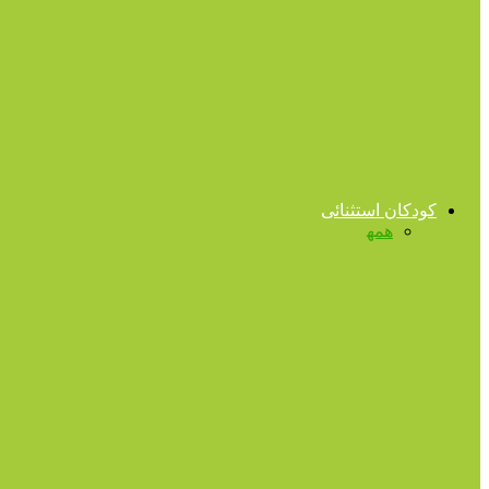
روابط کاری
ژاپنی‌ها حتی در خواب هم کار می کنند!
توانمندسازی
چگونه عادت خرج کردنمان را اصلاح کنیم؟
کودکان استثنائی
همه
آهسته‌گامان
اوتیسم
بازپروری شغلی
تا ۱۳ سالگی
تیزهوشی
اوتیسم
دوستی کودک اوتیستیک با یک سگ
کودکان استثنائی
سندرم داون چیست؟
اوتیسم