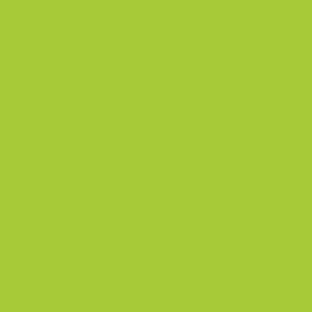
دی
فرزند پروری
فرزند خواندگی
فرزندآوری
مدیریت جدایی (طلاق)
مشاوره پی
ای اجتماعی وجود…