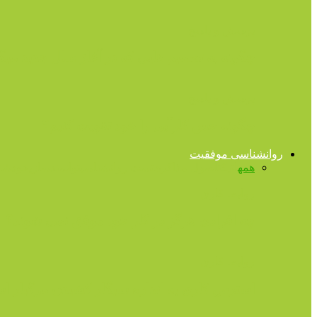
پرسش و پاسخ
چگونه به تصمیم هایی که در آغاز سال جدید میگی
پرسش و پاسخ
چگونه حس کارآیی را خود تقویت کنیم؟
روانشناسی موفقیت
همه
اتیکت
اصول مذاکره
تست روانشناسی
توانمندسازی
خودشن
روابط کاری
چه افرادی هرگز در کار خود موفق نمی شوند؟
روابط کاری
استرس کاری به اندازه سیگار کشیدن مرگبار 