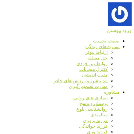
ورود
پیوستن
صفحه نخست
مهارت‌های زندگی
ارتباط موثر
حل مسئله
روابط بین فردی
کنترل هیجانات
مثبت اندیشی
مدیتیشن و ورزش های خاص
مهارت تصمیم گیری
مشاوره
بیماری های روانی
پرسش و پاسخ
روانشناسی بلوغ
سالمندی
فرزند پروری
فرزند خواندگی
فرزندآوری