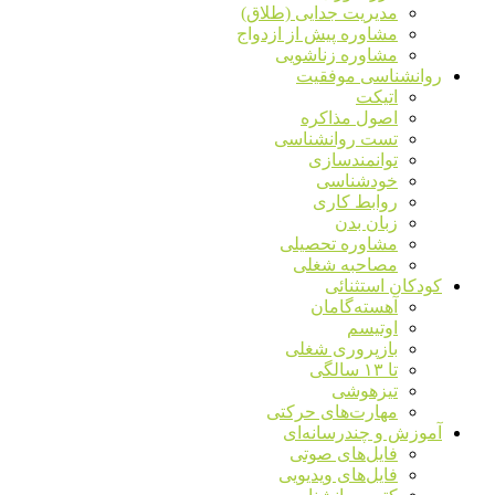
مدیریت جدایی (طلاق)
مشاوره پیش از ازدواج
مشاوره زناشویی
روانشناسی موفقیت
اتیکت
اصول مذاکره
تست روانشناسی
توانمندسازی
خودشناسی
روابط کاری
زبان بدن
مشاوره تحصیلی
مصاحبه شغلی
کودکان استثنائی
آهسته‌گامان
اوتیسم
بازپروری شغلی
تا ۱۳ سالگی
تیزهوشی
مهارت‌های حرکتی
آموزش و چندرسانه‌ای
فایل‌های صوتی
فایل‌های ویدیویی