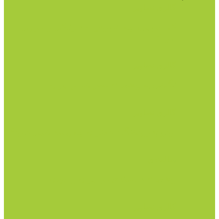
گالری تصاویر
کم خوابی، چه عوارض خطرناکی را در پی
دارد؟
گالری تصاویر
نگاهی به وضعیت مجردها در ایران
گالری تصاویر
ازدواج زودهنگام دختران چه پیامد هایی دارد؟
سالمندی
وضعیت سالمندی در ایران و جهان
گالری تصاویر