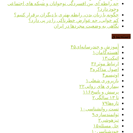
چه رابطه ای بین افسردگی نوجوانان و شبکه های اجتماعی
وجود دارد؟
چگونه با زبان بدن، رابطه بهتری با دیگران برقرار کنیم؟
کم خوابی، چه عوارض خطرناکی را در پی دارد؟
نگاهی به وضعیت مجردها در ایران
دسته‌بندی
آموزش و چندرسانه‌ای
۴۵
آهسته‌گامان
۱
اتیکت
۱۳
ارتباط موثر
۳۶
اصول مذاکره
۳
اوتیسم
۴
بازپروری شغلی
۱
بیماری های روانی
۲۲
پرسش و پاسخ
۱۱۶
تا ۱۳ سالگی
۲
تازه‌ها
۷۹
تست روانشناسی
۱۰
توانمندسازی
۹
تیزهوشی
۲
حل مسئله
۱۵
خودشناسی
۱۰