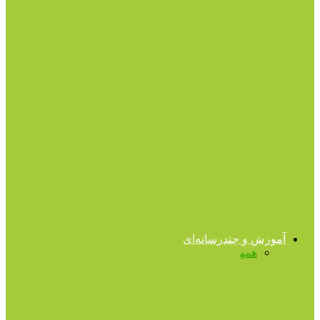
کودکان استثنائی
سندرم داون چیست؟
اوتیسم
اتیسم، رفتار و تاثیر مهربانی
تا ۱۳ سالگی
به کودک‌تان اتاق بدهید، بهتر و طولانی‌تر
می‌خوابد
آموزش و چندرسانه‌ای
همه
فایل‌های صوتی
فایل‌های ویدیویی
کتب روانشناسی
کتب روانشناسی
برشى از کتاب “از حال بد به حال خوب”