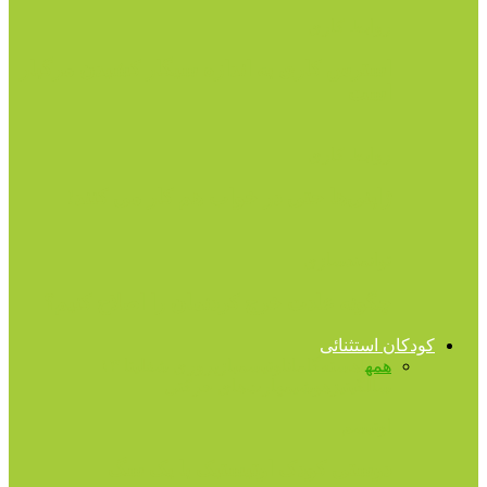
روابط کاری
استرس کاری به اندازه سیگار کشیدن مرگبار
است
روابط کاری
ژاپنی‌ها حتی در خواب هم کار می کنند!
توانمندسازی
چگونه عادت خرج کردنمان را اصلاح کنیم؟
کودکان استثنائی
همه
آهسته‌گامان
اوتیسم
بازپروری شغلی
تا ۱۳
سالگی
تیزهوشی
مهارت‌های حرکتی
اوتیسم
دوستی کودک اوتیستیک با یک سگ