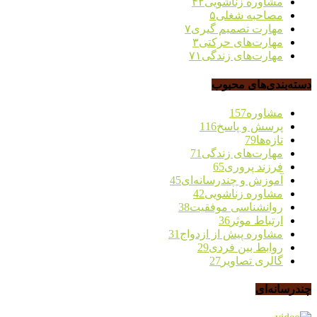
مشاوره زناشویی
۴۲
مصاحبه شغلی
۵
مهارت تصمیم گیری
۷
مهارت‌های حرکتی
۳
مهارت‌های زندگی
۷۱
دسته‌بندی‌های محبوب
مشاوره
157
پرسش و پاسخ
116
تازه‌ها
79
مهارت‌های زندگی
71
فرزند پروری
65
آموزش و چندرسانه‌ای
45
مشاوره زناشویی
42
روانشناسی موفقیت
38
ارتباط موثر
36
مشاوره پیش از ازدواج
31
روابط بین فردی
29
گالری تصاویر
27
چندرسانه‌ای