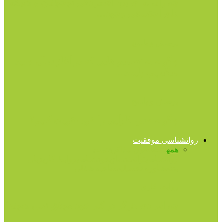
چه رابطه ای بین افسردگی نوجوانان و شبکه
های اجتماعی وجود…
پرسش و پاسخ
چگونه به تصمیم هایی که در آغاز سال جدید
میگیریم، پایبند…
پرسش و پاسخ
چگونه حس کارآیی را خود تقویت کنیم؟
روانشناسی موفقیت
همه
اتیکت
اصول مذاکره
تست
روانشناسی
توانمندسازی
خودشناسی
روابط کاری
زبان
بدن
مشاوره تحصیلی
مصاحبه شغلی
روابط کاری
چه افرادی هرگز در کار خود موفق نمی شوند؟