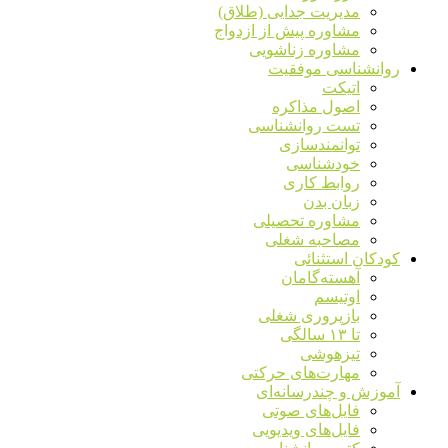
مدیریت جدایی (طلاق)
مشاوره پیش از ازدواج
مشاوره زناشویی
روانشناسی موفقیت
اتیکت
اصول مذاکره
تست روانشناسی
توانمندسازی
خودشناسی
روابط کاری
زبان بدن
مشاوره تحصیلی
مصاحبه شغلی
کودکان استثنائی
آهسته‌گامان
اوتیسم
بازپروری شغلی
تا ۱۳ سالگی
تیزهوشی
مهارت‌های حرکتی
آموزش و چندرسانه‌ای
فایل‌های صوتی
فایل‌های ویدیویی