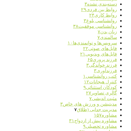
دسته‌بندی نشده
۳
روابط بین فردی
۲۹
روابط کاری
۲۴
روانشناسی بلوغ
۳
روانشناسی موفقیت
۳۸
زبان بدن
۷
سالمندی
۷
سرویس‌ها و توانمندی‌ها
۱۰
فایل‌های صوتی
۲۲
فایل‌های ویدیویی
۲۱
فرزند پروری
۶۵
فرزند خواندگی
۳
فرزندآوری
۳
کتب روانشناسی
۱
کنترل هیجانات
۱۲
کودکان استثنائی
۹
گالری تصاویر
۲۷
مثبت اندیشی
۷
مدیتیشن و ورزش های خاص
۳
مدیریت جدایی (طلاق
۷
مشاوره
۱۵۷
مشاوره پیش از ازدواج
۳۱
مشاوره تحصیلی
۹