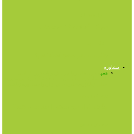
کنترل هیجانات
تمرکز ؛ گمشده فضای دیجیتال
ارتباط موثر
چگونه به نحو صحیح انتقاد کنیم؟
مشاوره
همه
بیماری های روانی
پرسش و پاسخ
روانشناسی
بلوغ
سالمندی
فرزند پروری
فرزند خواندگی
فرزندآوری
مدیریت
جدایی (طلاق)
مشاوره پیش از ازدواج
مشاوره زناشویی
پرسش و پاسخ
چگونه افراد خودشیفته را شناسایی کنیم؟
پرسش و پاسخ