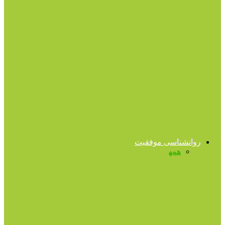
چه رابطه ای بین افسردگی نوجوانان و شبکه
های اجتماعی وجود…
پرسش و پاسخ
چگونه به تصمیم هایی که در آغاز سال جدید
میگیریم، پایبند…
پرسش و پاسخ
چگونه حس کارآیی را خود تقویت کنیم؟
روانشناسی موفقیت
همه
اتیکت
اصول مذاکره
تست
روانشناسی
توانمندسازی
خودشناسی
روابط کاری
زبان
بدن
مشاوره تحصیلی
مصاحبه شغلی
روابط کاری
چه افرادی هرگز در کار خود موفق نمی شوند؟