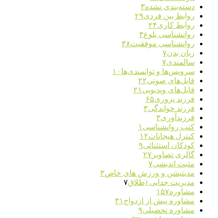
دسته‌بندی نشده
۳
روابط بین فردی
۲۹
روابط کاری
۲۴
روانشناسی بلوغ
۳
روانشناسی موفقیت
۳۸
زبان بدن
۷
سالمندی
۷
سرویس‌ها و توانمندی‌ها
۱۰
فایل‌های صوتی
۲۲
فایل‌های ویدیویی
۲۱
فرزند پروری
۶۵
فرزند خواندگی
۳
فرزندآوری
۳
کتب روانشناسی
۱
کنترل هیجانات
۱۲
کودکان استثنائی
۹
گالری تصاویر
۲۷
مثبت اندیشی
۷
مدیتیشن و ورزش های خاص
۳
مدیریت جدایی (طلاق
۷
مشاوره
۱۵۷
مشاوره پیش از ازدواج
۳۱
مشاوره تحصیلی
۹