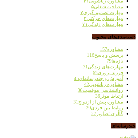
مشاوره زناشویی
۴۲
مصاحبه شغلی
۵
مهارت تصمیم گیری
۷
مهارت‌های حرکتی
۳
مهارت‌های زندگی
۷۱
دسته‌بندی‌های محبوب
مشاوره
157
پرسش و پاسخ
116
تازه‌ها
79
مهارت‌های زندگی
71
فرزند پروری
65
آموزش و چندرسانه‌ای
45
مشاوره زناشویی
42
روانشناسی موفقیت
38
ارتباط موثر
36
مشاوره پیش از ازدواج
31
روابط بین فردی
29
گالری تصاویر
27
چندرسانه‌ای