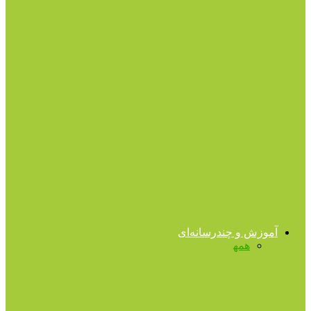
کودکان استثنائی
سندرم داون چیست؟
اوتیسم
اتیسم، رفتار و تاثیر مهربانی
تا ۱۳ سالگی
به کودک‌تان اتاق بدهید، بهتر و طولانی‌تر
می‌خوابد
آموزش و چندرسانه‌ای
همه
فایل‌های صوتی
فایل‌های ویدیویی
کتب روانشناسی
کتب روانشناسی
برشى از کتاب “از حال بد به حال خوب”