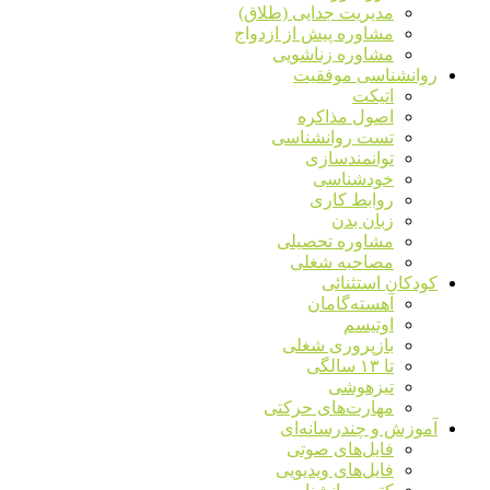
مدیریت جدایی (طلاق)
مشاوره پیش از ازدواج
مشاوره زناشویی
روانشناسی موفقیت
اتیکت
اصول مذاکره
تست روانشناسی
توانمندسازی
خودشناسی
روابط کاری
زبان بدن
مشاوره تحصیلی
مصاحبه شغلی
کودکان استثنائی
آهسته‌گامان
اوتیسم
بازپروری شغلی
تا ۱۳ سالگی
تیزهوشی
مهارت‌های حرکتی
آموزش و چندرسانه‌ای
فایل‌های صوتی
فایل‌های ویدیویی