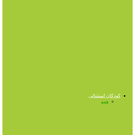
روابط کاری
استرس کاری به اندازه سیگار کشیدن مرگبار
است
روابط کاری
ژاپنی‌ها حتی در خواب هم کار می کنند!
توانمندسازی
چگونه عادت خرج کردنمان را اصلاح کنیم؟
کودکان استثنائی
همه
آهسته‌گامان
اوتیسم
بازپروری شغلی
تا ۱۳
سالگی
تیزهوشی
مهارت‌های حرکتی
اوتیسم
دوستی کودک اوتیستیک با یک سگ