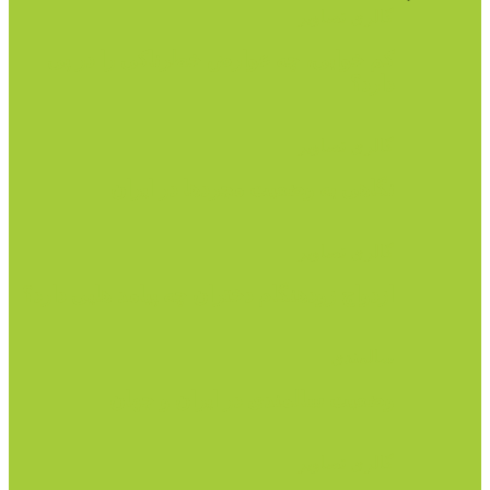
گالری تصاویر
کم خوابی، چه عوارض خطرناکی را در پی
دارد؟
گالری تصاویر
نگاهی به وضعیت مجردها در ایران
گالری تصاویر
ازدواج زودهنگام دختران چه پیامد هایی دارد؟
سالمندی
وضعیت سالمندی در ایران و جهان
گالری تصاویر