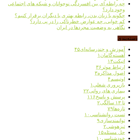
چه رابطه ای بین افسردگی نوجوانان و شبکه های اجتماعی
وجود دارد؟
چگونه با زبان بدن، رابطه بهتری با دیگران برقرار کنیم؟
کم خوابی، چه عوارض خطرناکی را در پی دارد؟
نگاهی به وضعیت مجردها در ایران
دسته‌بندی
آموزش و چندرسانه‌ای
۴۵
آهسته‌گامان
۱
اتیکت
۱۳
ارتباط موثر
۳۶
اصول مذاکره
۳
اوتیسم
۴
بازپروری شغلی
۱
بیماری های روانی
۲۲
پرسش و پاسخ
۱۱۶
تا ۱۳ سالگی
۲
تازه‌ها
۷۹
تست روانشناسی
۱۰
توانمندسازی
۹
تیزهوشی
۲
حل مسئله
۱۵
خودشناسی
۱۰