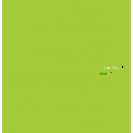
کنترل هیجانات
تمرکز ؛ گمشده فضای دیجیتال
ارتباط موثر
چگونه به نحو صحیح انتقاد کنیم؟
مشاوره
همه
بیماری های روانی
پرسش و پاسخ
روانشناسی
بلوغ
سالمندی
فرزند پروری
فرزند خواندگی
فرزندآوری
مدیریت
جدایی (طلاق)
مشاوره پیش از ازدواج
مشاوره زناشویی
پرسش و پاسخ
چگونه افراد خودشیفته را شناسایی کنیم؟
پرسش و پاسخ