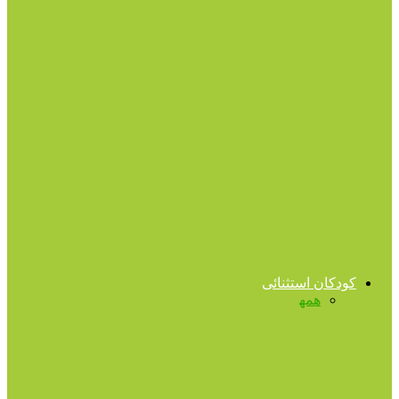
روابط کاری
استرس کاری به اندازه سیگار کشیدن مرگبار
است
روابط کاری
ژاپنی‌ها حتی در خواب هم کار می کنند!
توانمندسازی
چگونه عادت خرج کردنمان را اصلاح کنیم؟
کودکان استثنائی
همه
آهسته‌گامان
اوتیسم
بازپروری شغلی
تا ۱۳
سالگی
تیزهوشی
مهارت‌های حرکتی
اوتیسم
دوستی کودک اوتیستیک با یک سگ