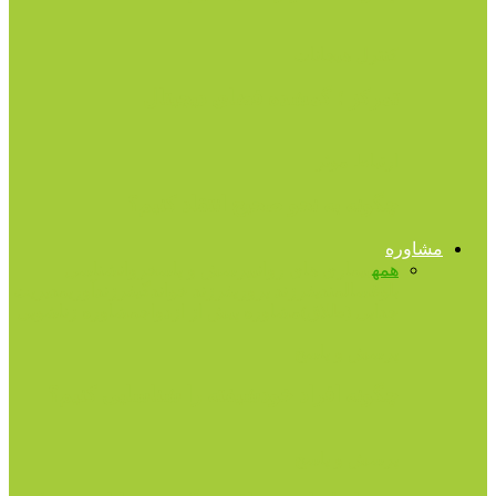
کنترل هیجانات
تمرکز ؛ گمشده فضای دیجیتال
ارتباط موثر
چگونه به نحو صحیح انتقاد کنیم؟
مشاوره
همه
بیماری های روانی
پرسش و پاسخ
روانشناسی
بلوغ
سالمندی
فرزند پروری
فرزند خواندگی
فرزندآوری
مدیریت
جدایی (طلاق)
مشاوره پیش از ازدواج
مشاوره زناشویی
پرسش و پاسخ
چگونه افراد خودشیفته را شناسایی کنیم؟
پرسش و پاسخ