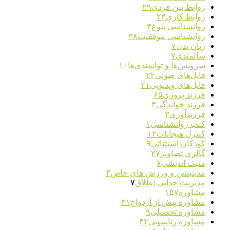
روابط بین فردی
۲۹
روابط کاری
۲۴
روانشناسی بلوغ
۳
روانشناسی موفقیت
۳۸
زبان بدن
۷
سالمندی
۷
سرویس‌ها و توانمندی‌ها
۱۰
فایل‌های صوتی
۲۲
فایل‌های ویدیویی
۲۱
فرزند پروری
۶۵
فرزند خواندگی
۳
فرزندآوری
۳
کتب روانشناسی
۱
کنترل هیجانات
۱۲
کودکان استثنائی
۹
گالری تصاویر
۲۷
مثبت اندیشی
۷
مدیتیشن و ورزش های خاص
۳
مدیریت جدایی (طلاق
۷
مشاوره
۱۵۷
مشاوره پیش از ازدواج
۳۱
مشاوره تحصیلی
۹
مشاوره زناشویی
۴۲