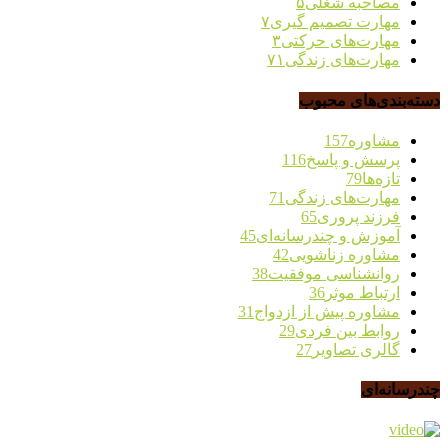
مصاحبه شغلی
۵
مهارت تصمیم گیری
۷
مهارت‌های حرکتی
۳
مهارت‌های زندگی
۷۱
دسته‌بندی‌های محبوب
مشاوره
157
پرسش و پاسخ
116
تازه‌ها
79
مهارت‌های زندگی
71
فرزند پروری
65
آموزش و چندرسانه‌ای
45
مشاوره زناشویی
42
روانشناسی موفقیت
38
ارتباط موثر
36
مشاوره پیش از ازدواج
31
روابط بین فردی
29
گالری تصاویر
27
چندرسانه‌ای