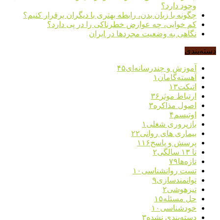
وجود دارد؟
چگونه با زبان بدن، رابطه بهتری با دیگران برقرار کنیم؟
کم خوابی، چه عوارض خطرناکی را در پی دارد؟
نگاهی به وضعیت مجردها در ایران
دسته‌بندی
آموزش و چندرسانه‌ای
۴۵
آهسته‌گامان
۱
اتیکت
۱۳
ارتباط موثر
۳۶
اصول مذاکره
۳
اوتیسم
۴
بازپروری شغلی
۱
بیماری های روانی
۲۲
پرسش و پاسخ
۱۱۶
تا ۱۳ سالگی
۲
تازه‌ها
۷۹
تست روانشناسی
۱۰
توانمندسازی
۹
تیزهوشی
۲
حل مسئله
۱۵
خودشناسی
۱۰
دسته‌بندی نشده
۳