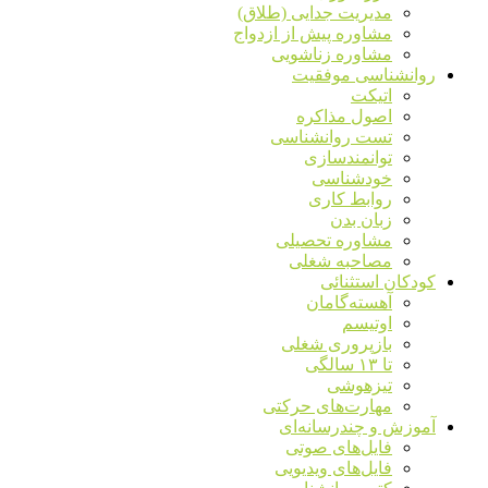
مدیریت جدایی (طلاق)
مشاوره پیش از ازدواج
مشاوره زناشویی
روانشناسی موفقیت
اتیکت
اصول مذاکره
تست روانشناسی
توانمندسازی
خودشناسی
روابط کاری
زبان بدن
مشاوره تحصیلی
مصاحبه شغلی
کودکان استثنائی
آهسته‌گامان
اوتیسم
بازپروری شغلی
تا ۱۳ سالگی
تیزهوشی
مهارت‌های حرکتی
آموزش و چندرسانه‌ای
فایل‌های صوتی
فایل‌های ویدیویی