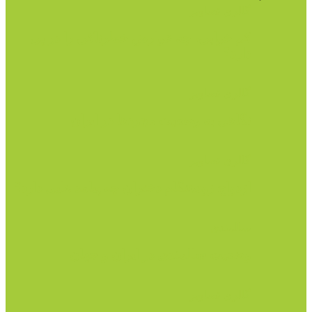
گالری تصاویر
کم خوابی، چه عوارض خطرناکی را در پی
دارد؟
گالری تصاویر
نگاهی به وضعیت مجردها در ایران
گالری تصاویر
ازدواج زودهنگام دختران چه پیامد هایی دارد؟
سالمندی
وضعیت سالمندی در ایران و جهان
گالری تصاویر