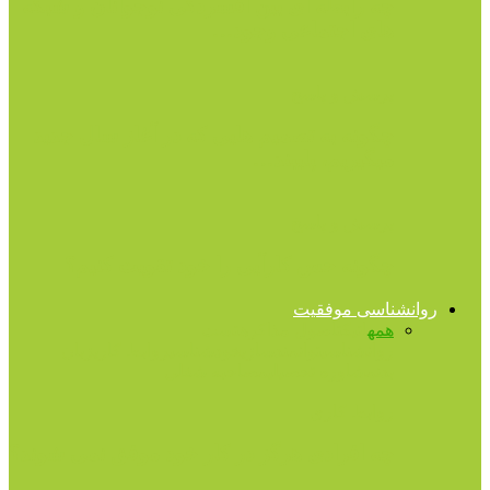
چه رابطه ای بین افسردگی نوجوانان و شبکه
های اجتماعی وجود…
پرسش و پاسخ
چگونه به تصمیم هایی که در آغاز سال جدید
میگیریم، پایبند…
پرسش و پاسخ
چگونه حس کارآیی را خود تقویت کنیم؟
روانشناسی موفقیت
همه
اتیکت
اصول مذاکره
تست
روانشناسی
توانمندسازی
خودشناسی
روابط کاری
زبان
بدن
مشاوره تحصیلی
مصاحبه شغلی
روابط کاری
چه افرادی هرگز در کار خود موفق نمی شوند؟