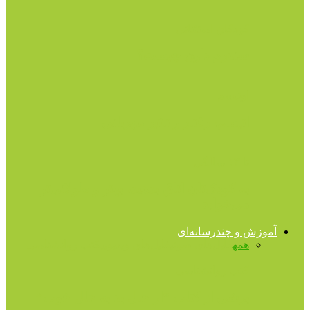
کودکان استثنائی
سندرم داون چیست؟
اوتیسم
اتیسم، رفتار و تاثیر مهربانی
تا ۱۳ سالگی
به کودک‌تان اتاق بدهید، بهتر و طولانی‌تر
می‌خوابد
آموزش و چندرسانه‌ای
همه
فایل‌های صوتی
فایل‌های ویدیویی
کتب روانشناسی
کتب روانشناسی
برشى از کتاب “از حال بد به حال خوب”