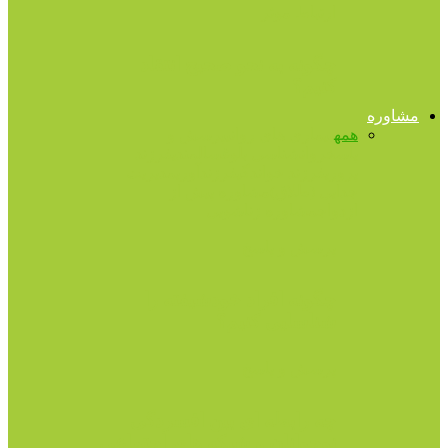
ارتباط موثر
چگونه به نحو صحیح انتقاد
کنیم؟
مشاوره
همه
بیماری های روانی
پرسش و
پاسخ
روانشناسی بلوغ
سالمندی
فرزند
پروری
فرزند خواندگی
فرزندآوری
مدیریت
جدایی (طلاق)
مشاوره پیش از
ازدواج
مشاوره زناشویی
پرسش و پاسخ
چگونه افراد خودشیفته را
شناسایی کنیم؟
پرسش و پاسخ
چه رابطه ای بین افسردگی
نوجوانان و شبکه های اجتماعی