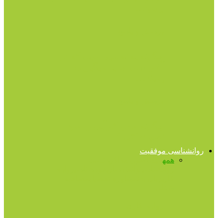
وجود…
پرسش و پاسخ
چگونه به تصمیم هایی که در
آغاز سال جدید میگیریم،
پایبند…
پرسش و پاسخ
چگونه حس کارآیی را خود
تقویت کنیم؟
روانشناسی موفقیت
همه
اتیکت
اصول مذاکره
تست
روانشناسی
توانمندسازی
خودشناسی
روابط
کاری
زبان بدن
مشاوره تحصیلی
مصاحبه
شغلی
روابط کاری