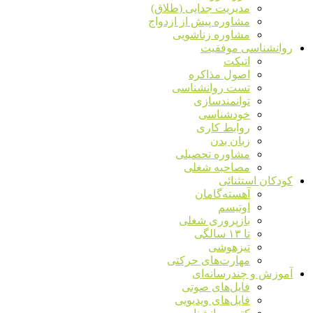
مدیریت جدایی (طلاق)
مشاوره پیش از ازدواج
مشاوره زناشویی
روانشناسی موفقیت
اتیکت
اصول مذاکره
تست روانشناسی
توانمندسازی
خودشناسی
روابط کاری
زبان بدن
مشاوره تحصیلی
مصاحبه شغلی
کودکان استثنائی
آهسته‌گامان
اوتیسم
بازپروری شغلی
تا ۱۳ سالگی
تیزهوشی
مهارت‌های حرکتی
آموزش و چندرسانه‌ای
فایل‌های صوتی
فایل‌های ویدیویی