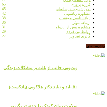
65
فرزند پروری
45
آموزش و چندرسانه‌ای
42
مشاوره زناشویی
38
روانشناسی موفقیت
36
ارتباط موثر
31
مشاوره پیش از ازدواج
29
روابط بین فردی
27
گالری تصاویر
چندرسانه‌ای
ویدیویی جالب از غلبه بر مشکلات زندگی
۵۰ باید و نباید دکتر هلاکویی (پادکست)
سلامت روان کودک را جدی تر بگیریم