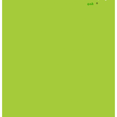
همه
آهسته‌گامان
اوتیسم
بازپروری شغلی
تا
۱۳ سالگی
تیزهوشی
مهارت‌های حرکتی
اوتیسم
دوستی کودک اوتیستیک با یک
سگ
کودکان استثنائی
سندرم داون چیست؟
اوتیسم
اتیسم، رفتار و تاثیر مهربانی
تا ۱۳ سالگی
به کودک‌تان اتاق بدهید، بهتر و