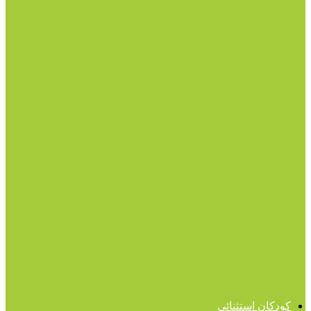
چه افرادی هرگز در کار خود
موفق نمی شوند؟
روابط کاری
استرس کاری به اندازه سیگار
کشیدن مرگبار است
روابط کاری
ژاپنی‌ها حتی در خواب هم کار
می کنند!
توانمندسازی
چگونه عادت خرج کردنمان را
اصلاح کنیم؟
کودکان استثنائی