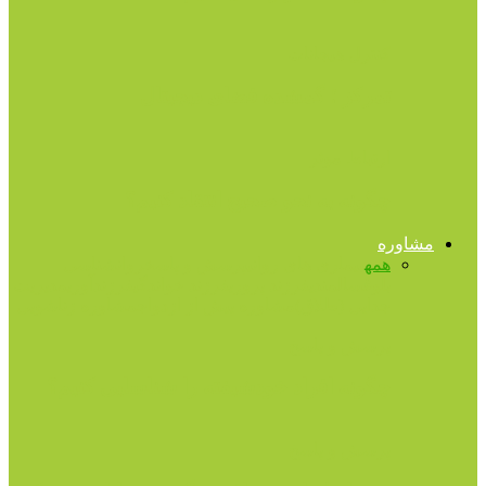
کنترل هیجانات
تمرکز ؛ گمشده فضای دیجیتال
ارتباط موثر
چگونه به نحو صحیح انتقاد کنیم؟
مشاوره
همه
بیماری های روانی
پرسش و پاسخ
روانشناسی
بلوغ
سالمندی
فرزند پروری
فرزند خواندگی
فرزندآوری
مدیریت
جدایی (طلاق)
مشاوره پیش از ازدواج
مشاوره زناشویی
پرسش و پاسخ
چگونه افراد خودشیفته را شناسایی کنیم؟
پرسش و پاسخ