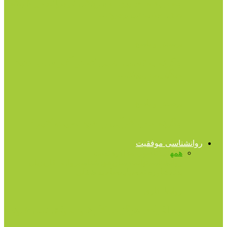
چه رابطه ای بین افسردگی نوجوانان و شبکه
های اجتماعی وجود…
پرسش و پاسخ
چگونه به تصمیم هایی که در آغاز سال جدید
میگیریم، پایبند…
پرسش و پاسخ
چگونه حس کارآیی را خود تقویت کنیم؟
روانشناسی موفقیت
همه
اتیکت
اصول مذاکره
تست
روانشناسی
توانمندسازی
خودشناسی
روابط کاری
زبان
بدن
مشاوره تحصیلی
مصاحبه شغلی
روابط کاری
چه افرادی هرگز در کار خود موفق نمی شوند؟