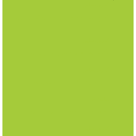
گالری تصاویر
کم خوابی، چه عوارض خطرناکی را در پی
دارد؟
گالری تصاویر
نگاهی به وضعیت مجردها در ایران
گالری تصاویر
ازدواج زودهنگام دختران چه پیامد هایی دارد؟
سالمندی
وضعیت سالمندی در ایران و جهان
گالری تصاویر