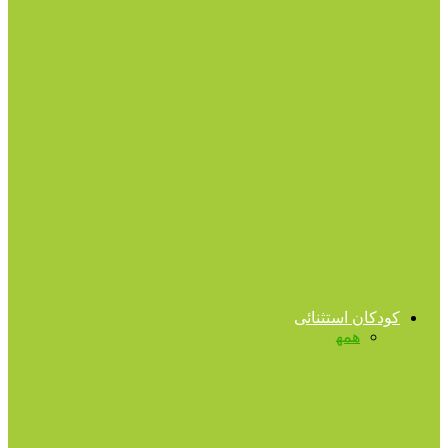
روابط کاری
استرس کاری به اندازه سیگار کشیدن مرگبار
است
روابط کاری
ژاپنی‌ها حتی در خواب هم کار می کنند!
توانمندسازی
چگونه عادت خرج کردنمان را اصلاح کنیم؟
کودکان استثنائی
همه
آهسته‌گامان
اوتیسم
بازپروری شغلی
تا ۱۳
سالگی
تیزهوشی
مهارت‌های حرکتی
اوتیسم
دوستی کودک اوتیستیک با یک سگ