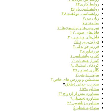
روابط کاری
۲۴
روانشناسی بلوغ
۳
روانشناسی موفقیت
۳۸
زبان بدن
۷
سالمندی
۷
سرویس‌ها و توانمندی‌ها
۱۰
فایل‌های صوتی
۲۲
فایل‌های ویدیویی
۲۱
فرزند پروری
۶۵
فرزند خواندگی
۳
فرزندآوری
۳
کتب روانشناسی
۱
کنترل هیجانات
۱۲
کودکان استثنائی
۹
گالری تصاویر
۲۷
مثبت اندیشی
۷
مدیتیشن و ورزش های خاص
۳
مدیریت جدایی (طلاق
۷
مشاوره
۱۵۷
مشاوره پیش از ازدواج
۳۱
مشاوره تحصیلی
۹
مشاوره زناشویی
۴۲
مصاحبه شغلی
۵