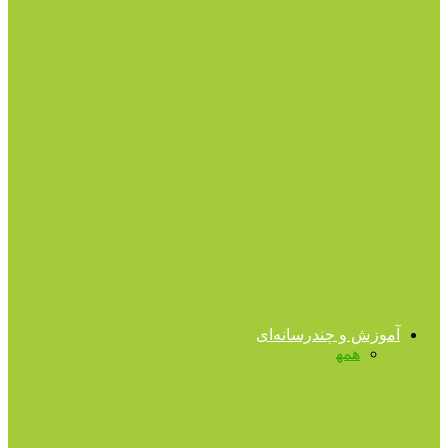
کودکان استثنائی
سندرم داون چیست؟
اوتیسم
اتیسم، رفتار و تاثیر مهربانی
تا ۱۳ سالگی
به کودک‌تان اتاق بدهید، بهتر و طولانی‌تر
می‌خوابد
آموزش و چندرسانه‌ای
همه
فایل‌های صوتی
فایل‌های ویدیویی
کتب روانشناسی
کتب روانشناسی
برشى از کتاب “از حال بد به حال خوب”