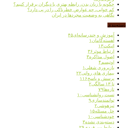
چگونه با زبان بدن، رابطه بهتری با دیگران برقرار کنیم؟
کم خوابی، چه عوارض خطرناکی را در پی دارد؟
نگاهی به وضعیت مجردها در ایران
دسته‌بندی
آموزش و چندرسانه‌ای
۴۵
آهسته‌گامان
۱
اتیکت
۱۳
ارتباط موثر
۳۶
اصول مذاکره
۳
اوتیسم
۴
بازپروری شغلی
۱
بیماری های روانی
۲۲
پرسش و پاسخ
۱۱۶
تا ۱۳ سالگی
۲
تازه‌ها
۷۹
تست روانشناسی
۱۰
توانمندسازی
۹
تیزهوشی
۲
حل مسئله
۱۵
خودشناسی
۱۰
دسته‌بندی نشده
۳
روابط بین فردی
۲۹